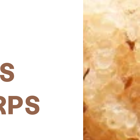
S
RPS