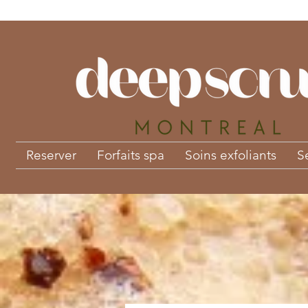
Reserver
Forfaits spa
Soins exfoliants
S