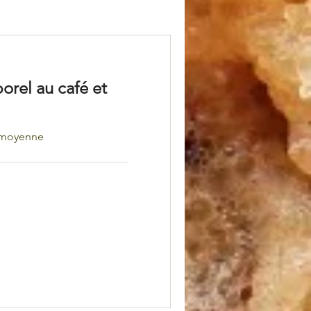
rel au café et
é moyenne