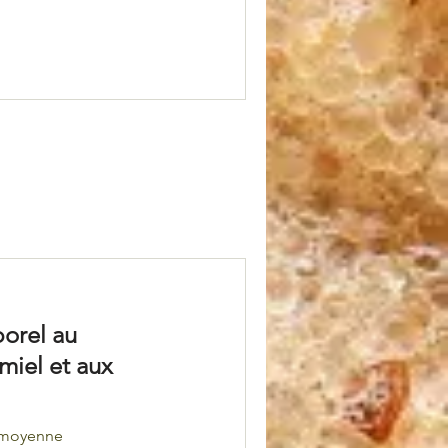
orel au
miel et aux
é moyenne