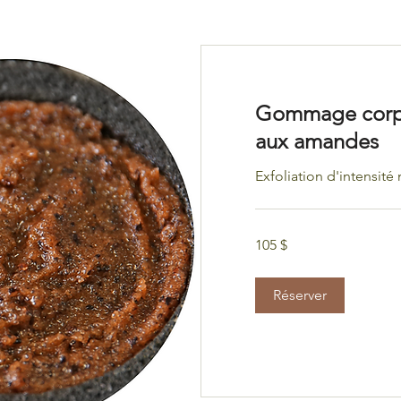
Gommage corpo
aux amandes
Exfoliation d'intensit
105 dollars
105 $
canadiens
Réserver