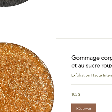
Gommage corpor
et au sucre rou
Exfoliation Haute Inten
105 dollars
105 $
canadiens
Réserver