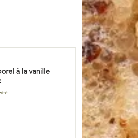
el à la vanille
x
sité