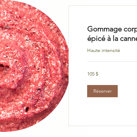
Gommage corpo
épicé à la cann
Haute intensité
105 dollars
105 $
canadiens
Réserver