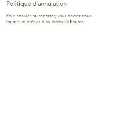
Politique d'annulation
Pour annuler ou reporter, vous devrez nous
fournir un préavis d'au moins 24 heures.
Email
Join Our Mailing List
Connectez-vous avec nous
6821, rue St-Hubert, Montréal, QC
H2S 2M7